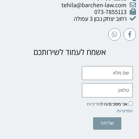
tehila@barchen-law.com
073-7855113
רחוב יצחק נבון 3 עפולה
W
F
h
a
a
c
t
e
אשמח לעמוד לשירותכם
s
b
a
o
p
o
שם
p
k
מלא
-
f
טלפון
אני מסכים/ה ל
מדיניות
הפרטיות
שליחה