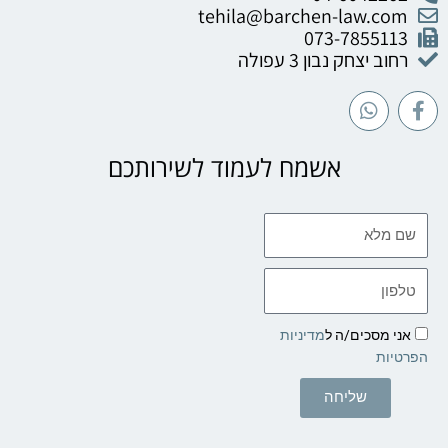
tehila@barchen-law.com
073-7855113
רחוב יצחק נבון 3 עפולה
W
F
h
a
a
c
t
e
אשמח לעמוד לשירותכם
s
b
a
o
p
o
שם
p
k
מלא
-
f
טלפון
אני מסכים/ה ל
מדיניות
הפרטיות
שליחה