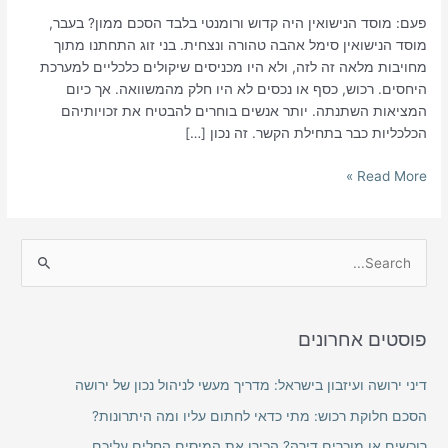
פעם: מוסד הנישואין היה קדוש ורומנטי בלבד הסכם ממון? בעבר,
מוסד הנישואין סימל אהבה טהורה ונצחית. בני זוג התחתנו מתוך
מחויבות מלאה זה לזה, ולא היו מכניסים שיקולים כלכליים למערכת
היחסים. רכוש, כסף או נכסים לא היו חלק מהמשוואה. אך כיום
המציאות השתנתה. יותר אנשים בוחרים להבטיח את זכויותיהם
הכלכליות כבר בתחילת הקשר. זה נכון […]
Read More »
S
e
a
פוסטים אחרונים
r
c
דיני ירושה ועיזבון בישראל: מדריך מעשי לניהול נכון של ירושה
h
הסכם חלוקת רכוש: מתי כדאי לחתום עליו ומה היתרונות?
f
רוכשים או מוכרים דירה? הכירו את המיסים החלים עליכם