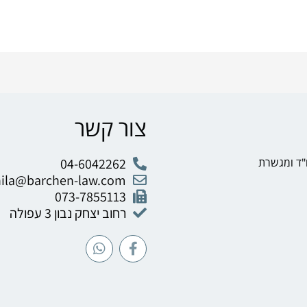
צור קשר
"ד ומגשרת
04-6042262
hila@barchen-law.com
073-7855113
רחוב יצחק נבון 3 עפולה
W
F
h
a
a
c
t
e
s
b