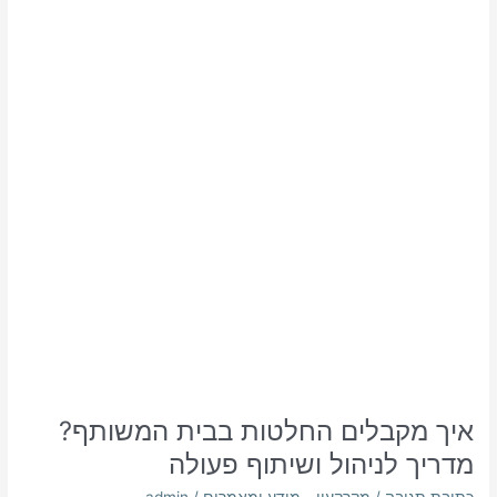
החלטות
בבית
המשותף?
מדריך
לניהול
ושיתוף
פעולה
איך מקבלים החלטות בבית המשותף?
מדריך לניהול ושיתוף פעולה
כתיבת תגובה
/
מקרקעין - מידע ומאמרים
/
admin