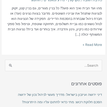
מהו ועד הבית ואיך הוא פועל? כל בניין מגורים, גם בניין קטן, זקוק
לנציגות שתנהל את ענייניו השוטפים. מדובר בצוות נציגים (ועד) או
חברת ניהול שנבחרת בהסכמת הדיירים. תפקידה של הנציגות הוא
לנהל נושאים כמו גביית תשלומים, תחזוקה שוטפת, וטיפול מול ספקי
שירותים כמו ניקיון, גינון והדברה. איך בוחרים ועד בית? נציגות הבית
המשותף יכולה […]
Read More »
S
e
a
פוסטים אחרונים
r
c
דיני ירושה ועיזבון בישראל: מדריך מעשי לניהול נכון של ירושה
h
הסכם חלוקת רכוש: מתי כדאי לחתום עליו ומה היתרונות?
f