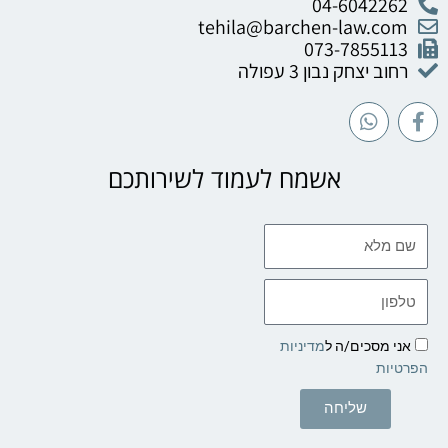
04-6042262
tehila@barchen-law.com
073-7855113
רחוב יצחק נבון 3 עפולה
W
F
h
a
a
c
t
e
אשמח לעמוד לשירותכם
s
b
a
o
p
o
שם
p
k
מלא
-
f
טלפון
אני מסכים/ה ל
מדיניות
הפרטיות
שליחה