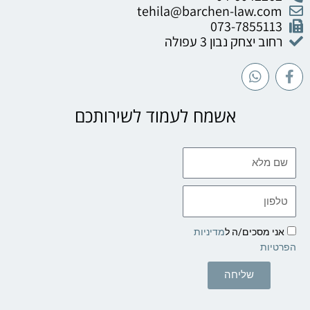
tehila@barchen-law.com
073-7855113
רחוב יצחק נבון 3 עפולה
W
F
h
a
a
c
t
e
אשמח לעמוד לשירותכם
s
b
a
o
p
o
שם
p
k
מלא
-
f
טלפון
אני מסכים/ה ל
מדיניות
הפרטיות
שליחה