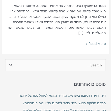
מוסד הנישואין: בסיס החברה אני אישית מאמינה שמוסד הנישואין
הוא מוסד קדוש. מה זאת אומרת קדוש? מוסד שראוי להתייחס אליו
כאילו הוא ניתן לנו ממקור עליון, מעבר למקור אנושי או אבולוציוני. בין
אם נרצה או לא, מוסד הנישואין הוא הבסיס שעליו נשענת החברה
האנושית כולה. כאשר מוסד הנישואין נפגע, החברה כולה מרגישה את
ההשלכות. לכן, […]
Read More »
S
e
a
פוסטים אחרונים
r
c
דיני ירושה ועיזבון בישראל: מדריך מעשי לניהול נכון של ירושה
h
הסכם חלוקת רכוש: מתי כדאי לחתום עליו ומה היתרונות?
f
רוכשים או מוכרים דירה? הכירו את המיסים החלים עליכם