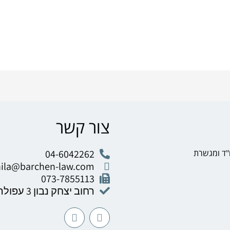
צור קשר
"ד ומגשרת
04-6042262
hila@barchen-law.com
073-7855113
רחוב יצחק נבון 3 עפולה
W
F
h
a