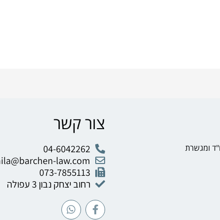
צור קשר
"ד ומגשרת
04-6042262
hila@barchen-law.com
073-7855113
רחוב יצחק נבון 3 עפולה
W
F
h
a